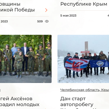
довщины
Республике Крым
икой Победы
5 мая 2023
 2023
509
м
Челябинская область, Кр
гей Аксёнов
Дан старт
радил молодых
автопробегу