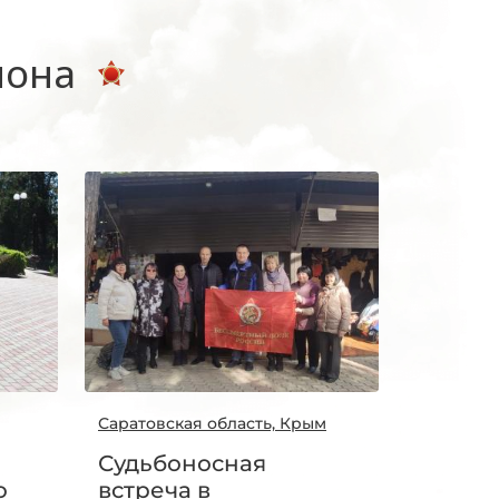
иона
Саратовская область, Крым
Судьбоносная
о
встреча в