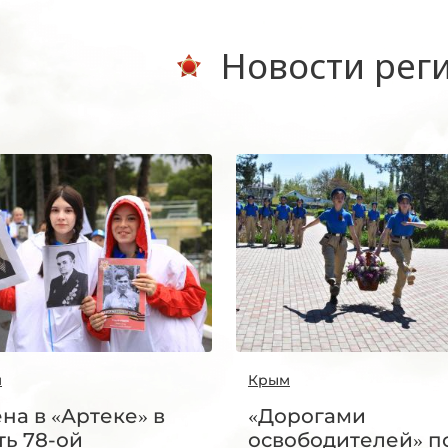
Новости рег
м
Крым
на в «Артеке» в
«Дорогами
ть 78-ой
освободителей» п