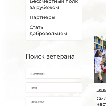
Бессмертный полк
за рубежом
Партнеры
Стать
добровольцем
Поиск ветерана
Кры
Сме
чес