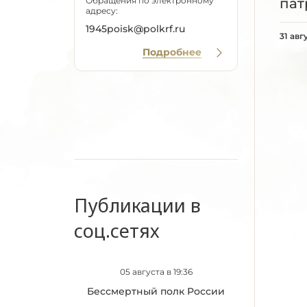
пат
Обращения по электронному
адресу:
1945poisk@polkrf.ru
31 авг
Подробнее
Публикации в
соц.сетях
05 августа в 19:36
Бессмертный полк России