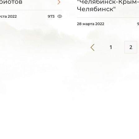
риотов
"Челябинск-Крым
Челябинск"
уста 2022
973
28 марта 2022
1
2