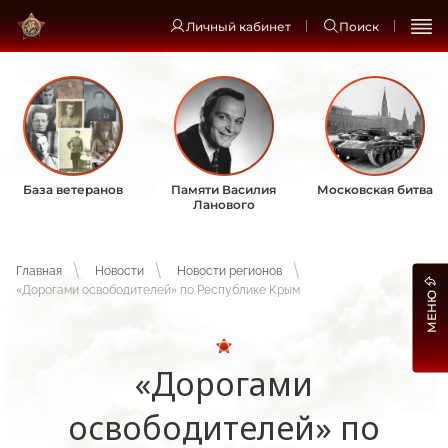
Личный кабинет
Поиск
База ветеранов
Памяти Василия
Московская битва
Ланового
Главная
Новости
Новости регионов
«Дорогами освободителей» по Республике Крым
МЕНЮ
«Дорогами
освободителей» по