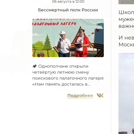
06 августа в 12:00
Бессмертный полк России
Школ
мужес
важно
И не
Москв
🏕 Однополчане открыли
четвёртую летнюю смену
поискового палаточного лагеря
«Нам память досталась в...
Подробнее