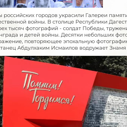
ы российских городов украсили Галереи памят
ественной войны. В столице Республики Дагест
ех тысяч фотографий - солдат Победы, тружен
нграда и детей войны. Десятки небольших фот
ражение, повторяющее эпохальную фотографию
станец Абдулхаким Исмаилов водружает Знамя