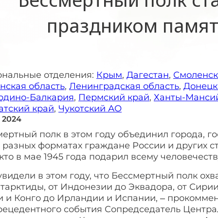
праздником памят
ональные отделения:
Крым
,
Дагестан
,
Смоленск
нская область
,
Ленинградская область
,
Донецк
рдино-Балкария
,
Пермский край
,
Ханты-Мансий
атский край
,
Чукотский АО
я 2024
ертный полк в этом году объединил города, гос
 разных форматах граждане России и других с
, кто в мае 1945 года подарил всему человечест
видели в этом году, что Бессмертный полк охв
тарктиды, от Индонезии до Эквадора, от Сирии
 и Конго до Ирландии и Испании, – прокоммен
рецедентного события Сопредседатель Центра