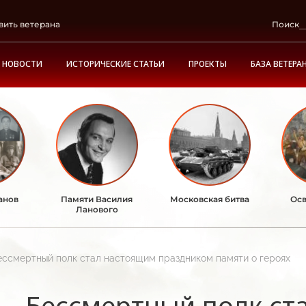
вить ветерана
Поиск
НОВОСТИ
ИСТОРИЧЕСКИЕ СТАТЬИ
ПРОЕКТЫ
БАЗА ВЕТЕРА
анов
Памяти Василия
Московская битва
Осв
Ланового
ессмертный полк стал настоящим праздником памяти о героях
Бессмертный полк ст