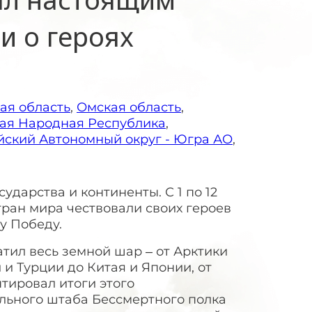
и о героях
ая область
,
Омская область
,
ая Народная Республика
,
ский Автономный округ - Югра АО
,
ударства и континенты. С 1 по 12
тран мира чествовали своих героев
ву Победу.
атил весь земной шар – от Арктики
 и Турции до Китая и Японии, от
тировал итоги этого
льного штаба Бессмертного полка