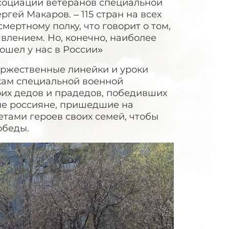
социации ветеранов специальной
гей Макаров. – 115 стран на всех
ертному полку, что говорит о том,
влением. Но, конечно, наиболее
ошел у нас в России»
оржественные линейки и уроки
икам специальной военной
их дедов и прадедов, победивших
ные россияне, пришедшие на
етами героев своих семей, чтобы
обеды.