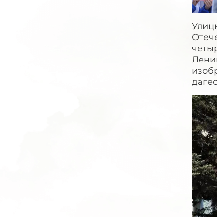
Улиц
Отеч
четыр
Лени
изоб
даге