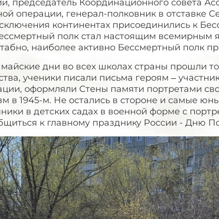
ии, председатель Координационного совета Ас
ой операции, генерал-полковник в отставке Сер
сключения континентах присоединились к Бессм
Бессмертный полк стал настоящим всемирным я
табно, наиболее активно Бессмертный полк пр
 майские дни во всех школах страны прошли т
ства, ученики писали письма героям – участн
ации, оформляли Стены памяти портретами сво
м в 1945-м. Не остались в стороне и самые ю
ники в детских садах в военной форме с портр
бщиться к главному празднику России - Дню П