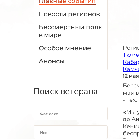
Главные события
Новости регионов
Бессмертный полк
в мире
Особое мнение
Реги
Тюме
Анонсы
Каба
Камч
12 ма
Бессм
Поиск ветерана
мая в
- тех
«Мы у
до Ан
Кении
бесп