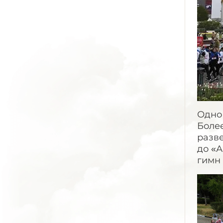
Одно
Более
разв
до «А
гимн