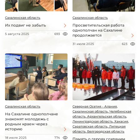
Сахалинская область
Сахалинская область
Их подвиг не забыть
Просветительская работа
однополчан на Сахалине
5 августа 2025
693
продолжается
31 июля 2025
623
Сахалинская область
Северная Осетия - Алания,
Сахалинская область, Челябинская
На Сахалине однополчане
область, Архангельская область,
знакомят молодежь с
Ленинградская область, Хакасия,
родным краем через
Саратовская область, Липецкая
историю
область, Белгородская область
18 июля 2025
774
Память о героях сохраним