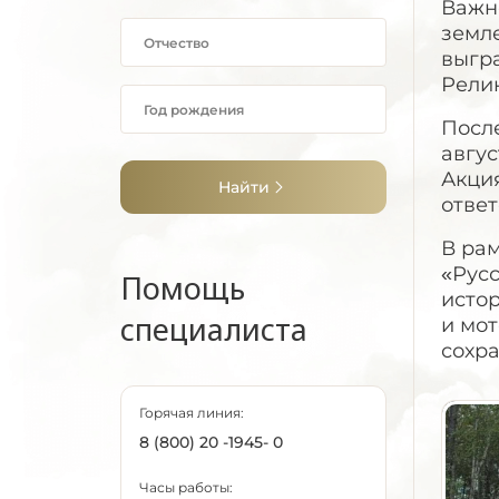
Важн
земле
выгра
Рели
Посл
авгус
Акци
Найти
ответ
В ра
«Рус
Помощь
исто
специалиста
и мо
сохр
Горячая линия:
8 (800) 20 -1945- 0
Часы работы: