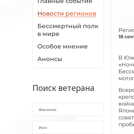
Главные события
Новости регионов
Бессмертный полк
Реги
в мире
18 се
Особое мнение
В Юж
Анонсы
«Ночн
Бесс
мото
Поиск ветерана
Всер
креп
войн
Япони
совет
пробе