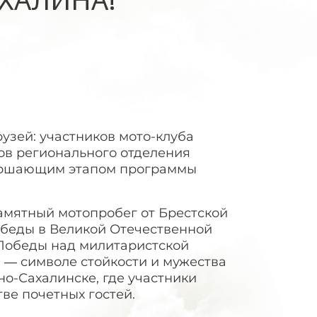
узей: участников мото-клуба
ов регионального отделения
авершающим этапом программы
амятный мотопробег от Брестской
обеды в Великой Отечественной
 Победы над милитаристской
и — символе стойкости и мужества
о-Сахалинске, где участники
ве почетных гостей.