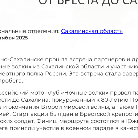
ональные отделения:
Сахалинская область
нтября 2025
но-Сахалинске прошла встреча партнеров и др
ые волки» из Сахалинской области и участник
мертного полка России. Эта встреча стала з
пробега.
оссийский мото-клуб «Ночные волки» провел п
ости до Сахалина, приуроченный к 80-летию П
е и окончания Второй мировой войны, а также
ей. Старт акции был дан в Брестской крепост
ских солдат. Финиш маршрута состоялся в Южн
га приняли участие в военном параде в качест