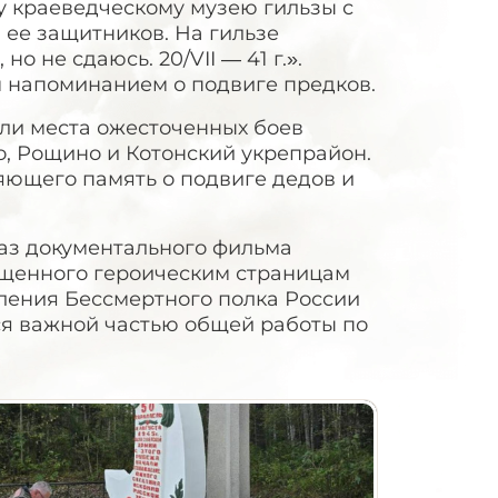
 краеведческому музею гильзы с
 ее защитников. На гильзе
 не сдаюсь. 20/VII — 41 г.».
 напоминанием о подвиге предков.
ли места ожесточенных боев
о, Рощино и Котонский укрепрайон.
яющего память о подвиге дедов и
каз документального фильма
ященного героическим страницам
еления Бессмертного полка России
ся важной частью общей работы по