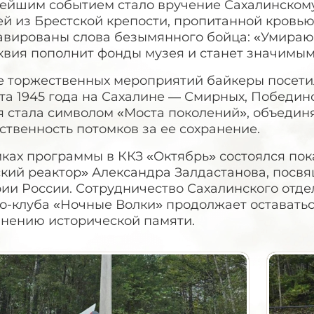
ейшим событием стало вручение Сахалинскому
й из Брестской крепости, пропитанной кровью
вированы слова безымянного бойца: «Умираю, но
квия пополнит фонды музея и станет значимым
е торжественных мероприятий байкеры посети
та 1945 года на Сахалине — Смирных, Победин
я стала символом «Моста поколений», объедин
ственность потомков за ее сохранение.
мках программы в ККЗ «Октябрь» состоялся по
ский реактор» Александра Залдастанова, посв
рии России. Сотрудничество Сахалинского отд
то-клуба «Ночные Волки» продолжает оставать
анению исторической памяти.