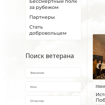
Бессмертный полк
за рубежом
Партнеры
Стать
добровольцем
Поиск ветерана
Мари
Ист
По