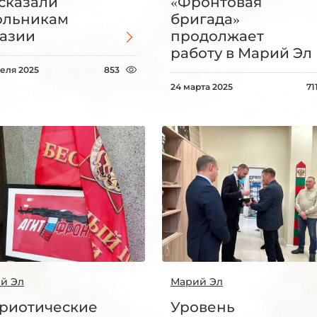
сказали
«Фронтовая
ольникам
бригада»
азии
продолжает
работу в Марий Эл
реля 2025
853
24 марта 2025
71
й Эл
Марий Эл
риотические
Уровень