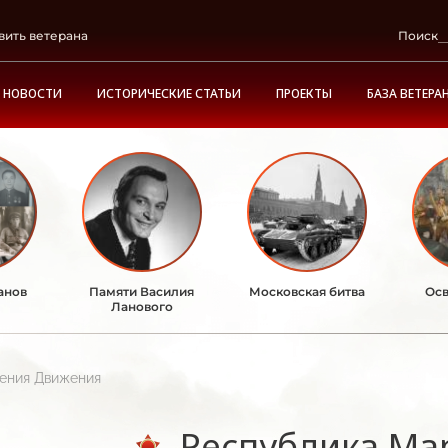
вить ветерана
Поиск
НОВОСТИ
ИСТОРИЧЕСКИЕ СТАТЬИ
ПРОЕКТЫ
БАЗА ВЕТЕРА
анов
Памяти Василия
Московская битва
Осв
Ланового
ления Движения
Республика Ма