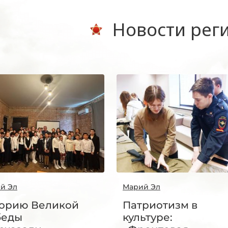
Новости рег
й Эл
Марий Эл
орию Великой
Патриотизм в
беды
культуре: