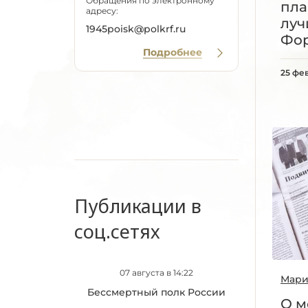
Обращения по электронному
пла
адресу:
луч
1945poisk@polkrf.ru
Фор
Подробнее
25 фе
Публикации в
соц.сетях
07 августа в 14:22
Мари
Бессмертный полк России
О м