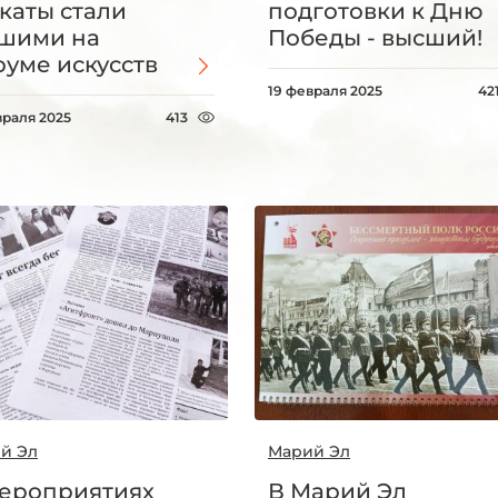
каты стали
подготовки к Дню
шими на
Победы - высший!
уме искусств
19 февраля 2025
42
враля 2025
413
й Эл
Марий Эл
ероприятиях
В Марий Эл