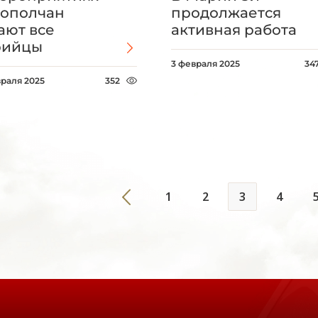
ополчан
продолжается
ают все
активная работа
рийцы
3 февраля 2025
34
враля 2025
352
1
2
3
4