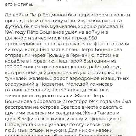
его могилы.
До войны Пётр Боцманов был директором школы и
преподавал математику и физику, любил играть в
футбол, был очень музыкален, хорошо рисовал. В
1941 году Пётр Боцманов ушёл на войну и в
должности заместителя политрука 958
артиллерийского полка сражался на фронте до мая
42 года, когда был взят в плен. Петра Боцманова
отправили через Польшу в Германию, потом на
корабле в Норвегию. Наш герой был одним из
100.000 советских военнопленных, рабский труд
которых немцы использовали для строительства
туннелей, железных дорог, аэродромов и защитных
сооружений в Норвегии.
Молодой комиссар
готовил восстание, но гестаповцы схватили
зачинщиков и долго пытали. Жизнь Петра
Боцманова оборвалась 21 октября 1944 года. Он был
расстрелян на острове Брагдое вместе с десятью
другими советскими солдатами. Жена Тамара и
дочь Земфира всю жизнь искали информацию о
Петре, но так и не узнали, что случилось с их
любимым отцом и мужем. Для них он навеки
остался пропавшим без вести. Единственное, что