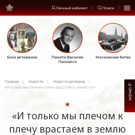
Личный кабинет
Поиск
База ветеранов
Памяти Василия
Московская битва
Ланового
Главная
Новости
Новости регионов
«И только мы плечом к плечу врастаем в землю тут»
МЕНЮ
«И только мы плечом к
плечу врастаем в землю