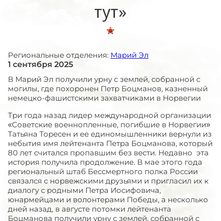
тут»
Региональные отделения:
Марий Эл
1 сентября 2025
В Марий Эл получили урну с землей, собранной с
могилы, где похоронен Петр Боцманов, казненный
немецко-фашистскими захватчиками в Норвегии
Три года назад лидер международной организации
«Советские военнопленные, погибшие в Норвегии»
Татьяна Торесен и ее единомышленники вернули из
небытия имя лейтенанта Петра Боцманова, который
80 лет считался пропавшим без вести. Недавно
эта
история получила продолжение. В мае этого года
региональный штаб Бессмертного полка России
связался с норвежскими друзьями и пригласил их к
диалогу с родными Петра Иосифовича,
юнармейцами и волонтерами Победы, а несколько
дней назад, в августе потомки лейтенанта
Боцманова получили урну с землей, собранной с