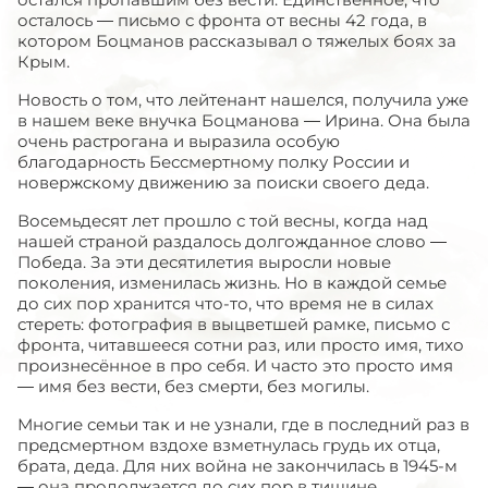
осталось — письмо с фронта от весны 42 года, в
котором Боцманов рассказывал о тяжелых боях за
Крым.
Новость о том, что лейтенант нашелся, получила уже
в нашем веке внучка Боцманова — Ирина. Она была
очень растрогана и выразила особую
благодарность Бессмертному полку России и
новержскому движению за поиски своего деда.
Восемьдесят лет прошло с той весны, когда над
нашей страной раздалось долгожданное слово —
Победа. За эти десятилетия выросли новые
поколения, изменилась жизнь. Но в каждой семье
до сих пор хранится что-то, что время не в силах
стереть: фотография в выцветшей рамке, письмо с
фронта, читавшееся сотни раз, или просто имя, тихо
произнесённое в про себя. И часто это просто имя
— имя без вести, без смерти, без могилы.
Многие семьи так и не узнали, где в последний раз в
предсмертном вздохе взметнулась грудь их отца,
брата, деда. Для них война не закончилась в 1945-м
— она продолжается до сих пор в тишине