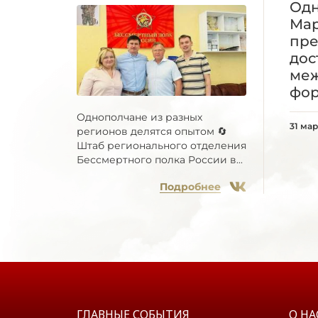
Одн
Мар
пре
дос
ме
фо
Однополчане из разных
31 мар
регионов делятся опытом 🔄
Штаб регионального отделения
Бессмертного полка России в...
Подробнее
ГЛАВНЫЕ СОБЫТИЯ
О НА