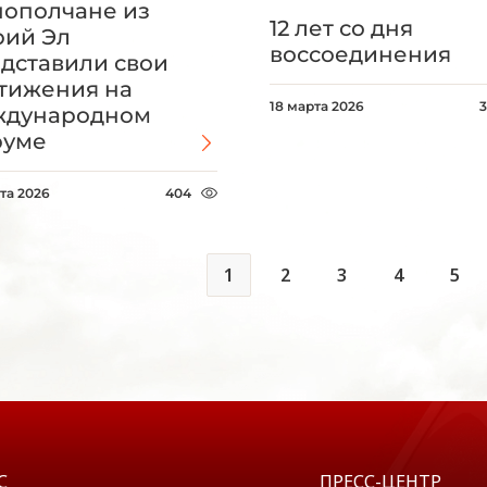
ополчане из
12 лет со дня
ий Эл
воссоединения
дставили свои
тижения на
18 марта 2026
ждународном
руме
та 2026
404
1
2
3
4
5
С
ПРЕСС-ЦЕНТР