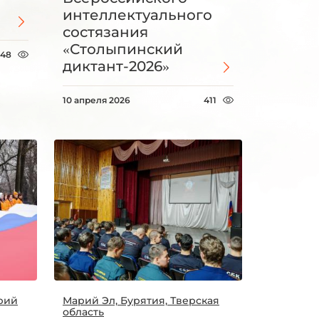
интеллектуального
состязания
«Столыпинский
348
диктант-2026»
10 апреля 2026
411
рий
Марий Эл, Бурятия, Тверская
область