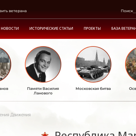
вить ветерана
Поиск
НОВОСТИ
ИСТОРИЧЕСКИЕ СТАТЬИ
ПРОЕКТЫ
БАЗА ВЕТЕРА
анов
Памяти Василия
Московская битва
Осв
Ланового
ления Движения
Республика Ма