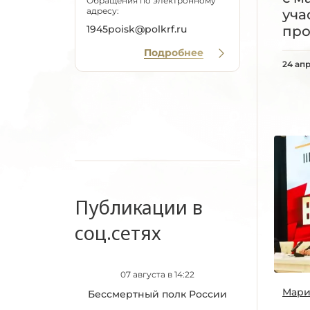
Обращения по электронному
адресу:
уча
про
1945poisk@polkrf.ru
Подробнее
24 ап
Публикации в
соц.сетях
07 августа в 14:22
Мари
Бессмертный полк России