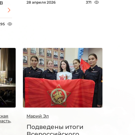
в
28 апреля 2026
371
295
ская
Марий Эл
асть,
Подведены итоги
Всероссийского