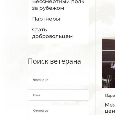
Бессмертный полк
за рубежом
Партнеры
Стать
добровольцем
Поиск ветерана
Мари
Ме
цен