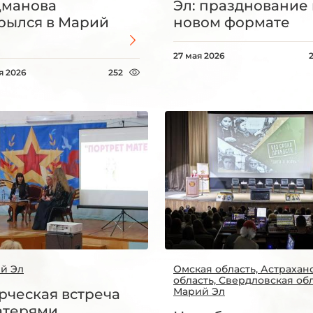
цманова
Эл: празднование 
рылся в Марий
новом формате
27 мая 2026
я 2026
252
й Эл
Омская область, Астрахан
область, Свердловская обл
Марий Эл
рческая встреча
атерями