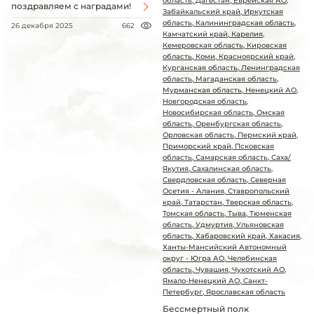
область, Дагестан, Еврейская АО,
поздравляем с наградами!
Забайкальский край, Иркутская
область, Калининградская область,
26 декабря 2025
662
Камчатский край, Карелия,
Кемеровская область, Кировская
область, Коми, Красноярский край,
Курганская область, Ленинградская
область, Магаданская область,
Мурманская область, Ненецкий АО,
Новгородская область,
Новосибирская область, Омская
область, Оренбургская область,
Орловская область, Пермский край,
Приморский край, Псковская
область, Самарская область, Саха/
Якутия, Сахалинская область,
Свердловская область, Северная
Осетия - Алания, Ставропольский
край, Татарстан, Тверская область,
Томская область, Тыва, Тюменская
область, Удмуртия, Ульяновская
область, Хабаровский край, Хакасия,
Ханты-Мансийский Автономный
округ - Югра АО, Челябинская
область, Чувашия, Чукотский АО,
Ямало-Ненецкий АО, Санкт-
Петербург, Ярославская область
Бессмертный полк