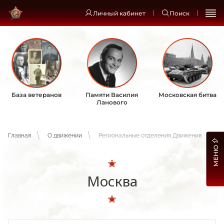
Личный кабинет
Поиск
База ветеранов
Памяти Василия
Московская битва
Ланового
Главная
О движении
Региональные отделения Движения
МЕНЮ
Москва