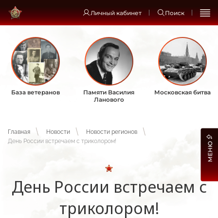
Личный кабинет
Поиск
База ветеранов
Памяти Василия
Московская битва
Ланового
Главная
Новости
Новости регионов
День России встречаем с триколором!
МЕНЮ
День России встречаем с
триколором!