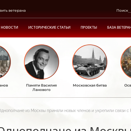
вить ветерана
Поиск
НОВОСТИ
ИСТОРИЧЕСКИЕ СТАТЬИ
ПРОЕКТЫ
БАЗА ВЕТЕРА
анов
Памяти Василия
Московская битва
Осв
Ланового
Однополчане из Москвы приняли новых членов и укрепили связи с
Однополчане из Москвы