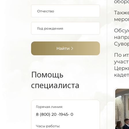
обор
Такж
меро
Обсу
напр
Суво
Найти
По и
учас
Церк
Помощь
кадет
специалиста
Горячая линия:
8 (800) 20 -1945- 0
Часы работы: