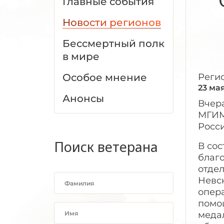
Главные события
Новости регионов
Бессмертный полк
в мире
Особое мнение
Реги
23 ма
Анонсы
Вчера
МГИМ
Росси
Поиск ветерана
В сос
благ
отдел
Невс
опер
помо
меда