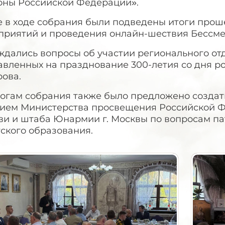
оны Российской Федерации».
е в ходе собрания были подведены итоги про
приятий и проведения онлайн-шествия Бессмер
ждались вопросы об участии регионального от
авленных на празднование 300-летия со дня 
рова.
тогам собрания также было предложено создат
тием Министерства просвещения Российской Ф
ви и штаба Юнармии г. Москвы по вопросам па
ского образования.