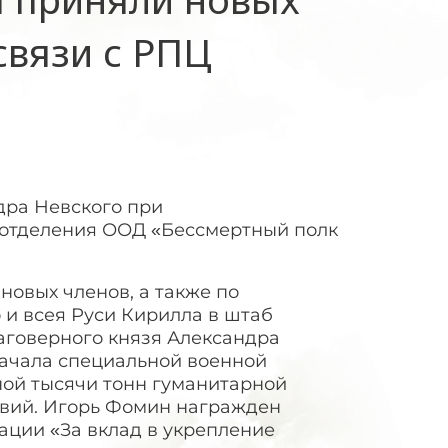
связи с РПЦ
дра Невского при
 отделения ООД «Бессмертный полк
новых членов, а также по
и всея Руси Кирилла в штаб
аговерного князя Александра
ачала специальной военной
ой тысячи тонн гуманитарной
твий. Игорь Фомин награжден
ции «За вклад в укрепление