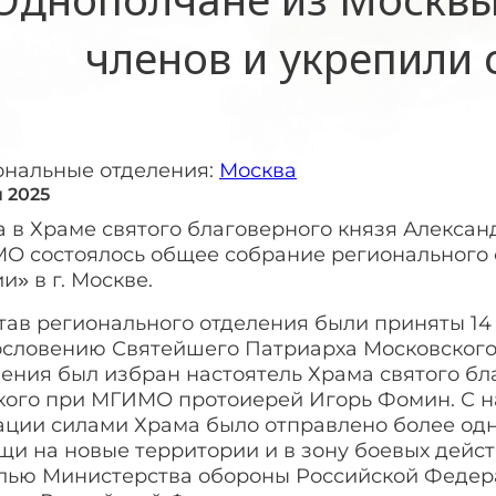
членов и укрепили 
ональные отделения:
Москва
я 2025
 в Храме святого благоверного князя Алексан
О состоялось общее собрание регионального
и» в г. Москве.
тав регионального отделения были приняты 14 
ословению Святейшего Патриарха Московского 
ения был избран настоятель Храма святого бл
кого при МГИМО протоиерей Игорь Фомин. С н
ации силами Храма было отправлено более одн
щи на новые территории и в зону боевых дейс
лью Министерства обороны Российской Федера