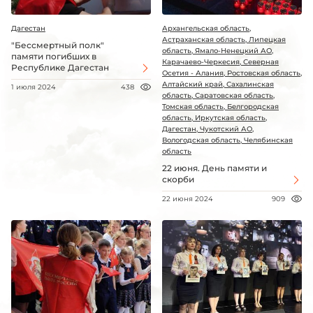
Дагестан
Архангельская область,
Астраханская область, Липецкая
"Бессмертный полк"
область, Ямало-Ненецкий АО,
памяти погибших в
Карачаево-Черкесия, Северная
Республике Дагестан
Осетия - Алания, Ростовская область,
Алтайский край, Сахалинская
1 июля 2024
438
область, Саратовская область,
Томская область, Белгородская
область, Иркутская область,
Дагестан, Чукотский АО,
Вологодская область, Челябинская
область
22 июня. День памяти и
скорби
22 июня 2024
909