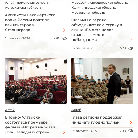
Алтай, Тюменская область,
Мордовия, Свердловская область,
Астраханская область
Калининградская область,
Московская область
Активисты Бессмертного
полка России почтили
Фильмы о героях
память героев
объединяют всю страну в
Сталинграда
акции «Вместе целая
страна — вместе
3 февраля 2026
461
побеждаем!»
1 ноября 2025
578
Алтай
Алтай
В Горно-Алтайске
Глава региона поддержал
состоялась премьера
инициативу однополчан
фильма «Вторая мировая.
26 августа 2025
708
Ложь западных стран»