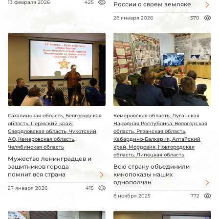
13 февраля 2026
425
России о своем земляке
28 января 2026
370
Сахалинская область, Белгородская
Кемеровская область, Луганская
область, Пермский край,
Народная Республика, Вологодская
Свердловская область, Чукотский
область, Рязанская область,
АО, Кемеровская область,
Кабардино-Балкария, Алтайский
Челябинская область
край, Мордовия, Новгородская
область, Липецкая область
Мужество ленинградцев и
защитников города
Всю страну объединили
помнит вся страна
кинопоказы наших
однополчан
27 января 2026
415
8 ноября 2025
772