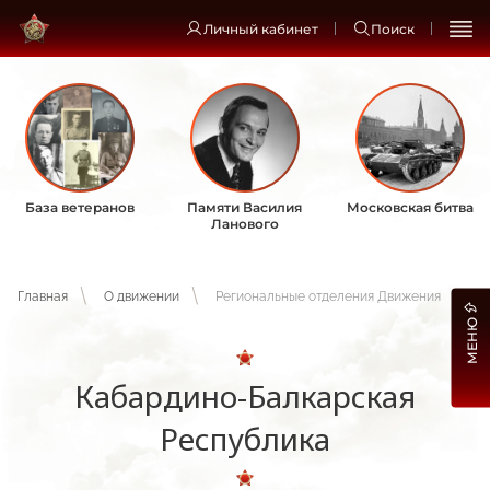
Личный кабинет
Поиск
База ветеранов
Памяти Василия
Московская битва
Ланового
Главная
О движении
Региональные отделения Движения
МЕНЮ
Кабардино-Балкарская
Республика