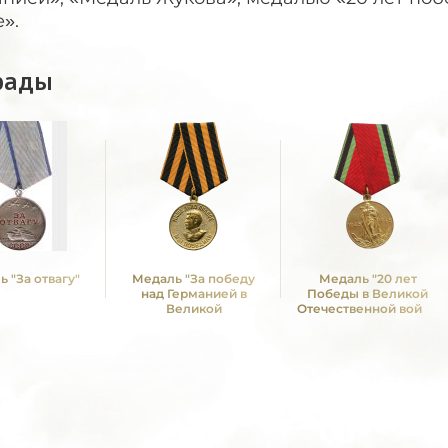
».
рады
 "За отвагу"
Медаль "За победу
Медаль "20 лет
над Германией в
Победы в Великой
Великой
Отечественной войне
Отечественной войне
1941—1945 гг."
1941 -1945 гг."