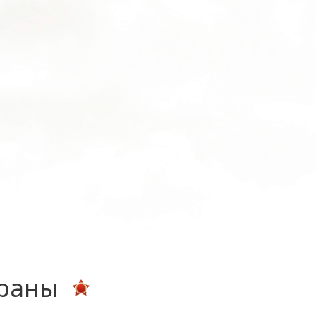
ераны