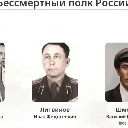
Бессмертный полк Росси
Литвинов
Шме
а
Иван Федосеевич
Василий 
1908 