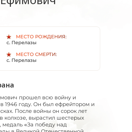
:
МЕСТО РОЖДЕНИЯ:
с. Перелазы
МЕСТО СМЕРТИ:
с. Перелазы
рана
имович прошел всю войну и
в 1946 году. Он был ефрейтором и
сках. После войны он сорок лет
в колхозе, вырастил шестерых
», медаль «За победу над
беды в Великой Отечественной