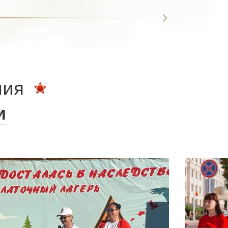
ния
и