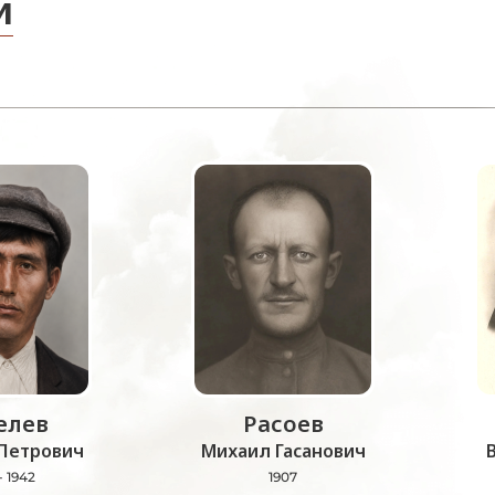
и
лев
Расоев
Петрович
Михаил Гасанович
- 1942
1907