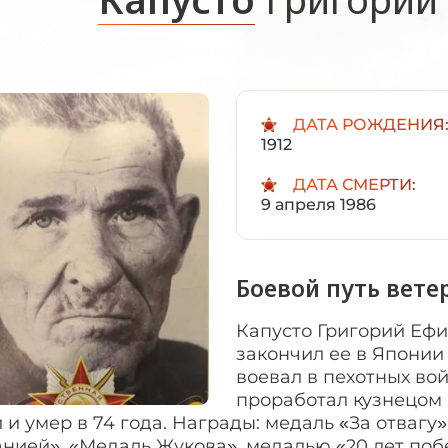
ДАТА РОЖДЕНИЯ
1912
ДАТА СМЕРТИ:
9 апреля 1986
Боевой путь вете
Капусто Григорий Еф
закончил ее в Японии 
воевал в пехотных вой
проработал кузнецом 
 и умер в 74 года. Награды: медаль «За отвагу
анией», «Медаль Жукова», медалью «20 лет по