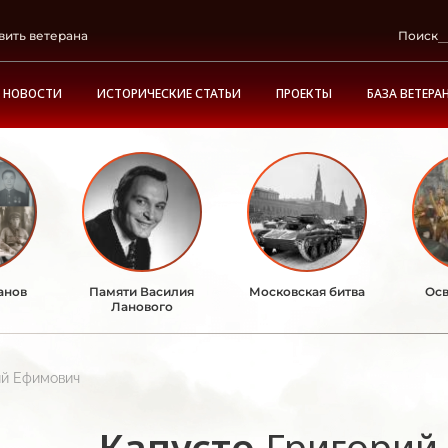
вить ветерана
Поиск
НОВОСТИ
ИСТОРИЧЕСКИЕ СТАТЬИ
ПРОЕКТЫ
БАЗА ВЕТЕРА
анов
Памяти Василия
Московская битва
Осв
Ланового
ий Ефимович
Капусто
Григорий