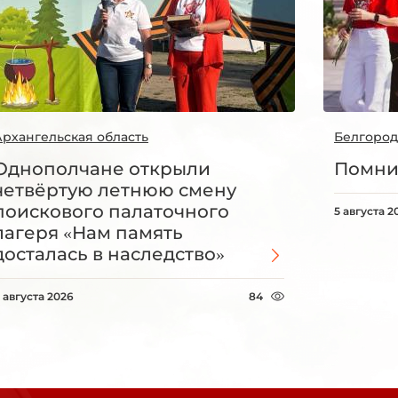
Архангельская область
Белгород
Однополчане открыли
Помни
четвёртую летнюю смену
поискового палаточного
5 августа 2
лагеря «Нам память
досталась в наследство»
 августа 2026
84