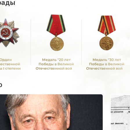
рады
Орден
Медаль "20 лет
Медаль "30 лет
чественной
Победы в Великой
Победы в Великой
ы I степени
Отечественной войне
Отечественной войне
1941—1945 гг."
1941—1945 гг."
о