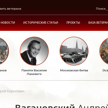
вить ветерана
Поиск
НОВОСТИ
ИСТОРИЧЕСКИЕ СТАТЬИ
ПРОЕКТЫ
БАЗА ВЕТЕРА
анов
Памяти Василия
Московская битва
Осв
Ланового
дрей Кирилович
Вагановский
Андре