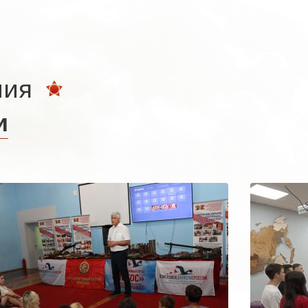
ния
и