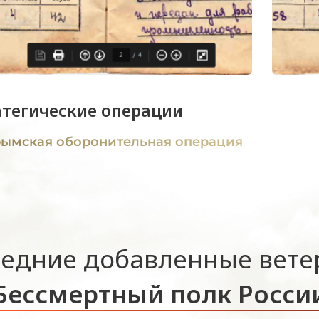
атегические операции
ымская оборонительная операция
едние добавленные вет
Бессмертный полк Росси