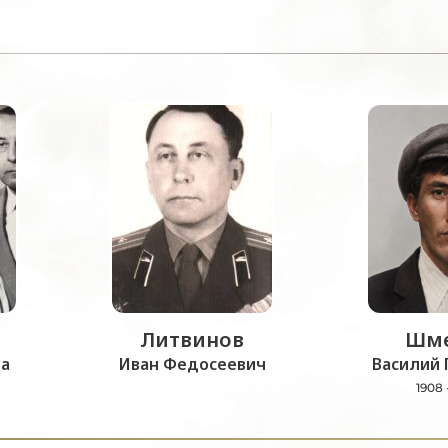
Литвинов
Шме
а
Иван Федосеевич
Василий 
1908 