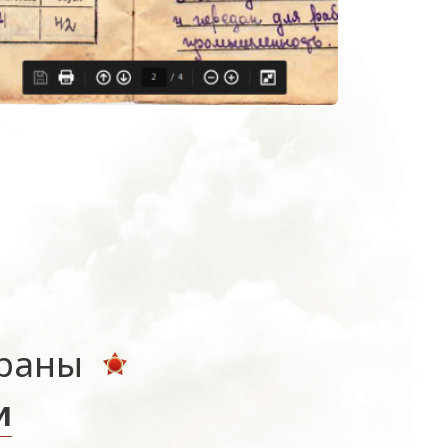
ераны
и