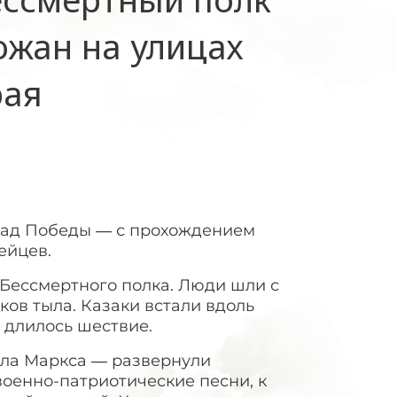
ожан на улицах
рая
рад Победы — с прохождением
ейцев.
 Бессмертного полка. Люди шли с
ов тыла. Казаки встали вдоль
а длилось шествие.
рла Маркса — развернули
оенно-патриотические песни, к