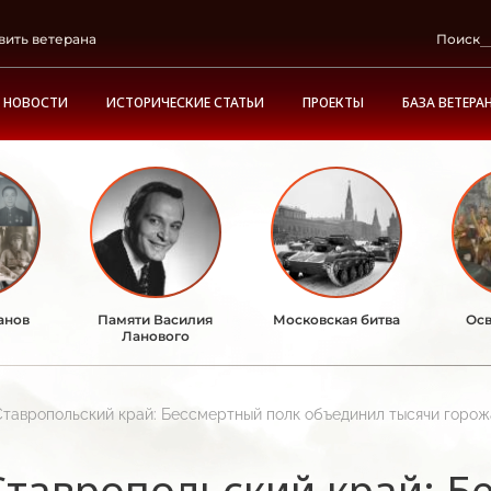
вить ветерана
Поиск
НОВОСТИ
ИСТОРИЧЕСКИЕ СТАТЬИ
ПРОЕКТЫ
БАЗА ВЕТЕРА
анов
Памяти Василия
Московская битва
Осв
Ланового
Ставропольский край: Бессмертный полк объединил тысячи горож
Ставропольский край: Б