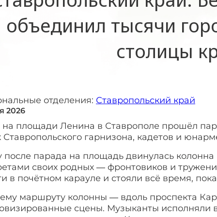
объединил тысячи гор
столицы к
ональные отделения:
Ставропольский край
я 2026
я на площади Ленина в Ставрополе прошёл па
 Ставропольского гарнизона, кадетов и юнарм
у после парада на площадь двинулась колонна
етами своих родных — фронтовиков и труженик
и в почётном карауле и стояли всё время, пок
сему маршруту колонны — вдоль проспекта Ка
овизированные сцены. Музыканты исполняли в