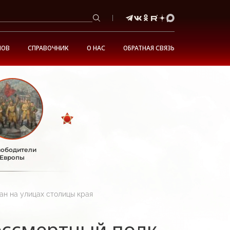
НОВ
СПРАВОЧНИК
О НАС
ОБРАТНАЯ СВЯЗЬ
ободители
Европы
ан на улицах столицы края
ессмертный полк