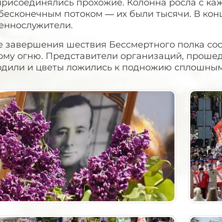
рисоединялись прохожие. Колонна росла с каж
 бесконечным потоком — их были тысячи. В ко
еннослужители.
е завершения шествия Бессмертного полка сос
ому огню. Представители организаций, прошед
одили и цветы ложились к подножию сплошным