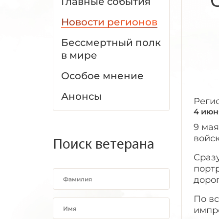
Главные события
Новости регионов
Бессмертный полк
в мире
Особое мнение
Анонсы
Реги
4 июн
9 ма
войск
Поиск ветерана
Сраз
портр
дорог
По в
импр