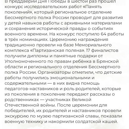
В преддверии Дня Победы в шестой раз прошёл
конкурс исследовательских работ «Память
поколений», который региональное отделение
Бессмертного полка России проводит для развития
у детей навыков работы с архивными материалами
и сохранения исторической правды о событиях
военного времени. На конкурс поступило 64 работы
в трёх номинациях. Церемонию награждения
традиционно провели на базе Мемориального
комплекса «Партизанская поляна». 17 финалистов
получили дипломы и памятные подарки от
Уполномоченного по правам ребёнка в Брянской
области и регионального отделения Бессмертного
полка России. Организаторы отметили, что детские
работы получились эмоциональными и
содержательными — в них видна помощь
педагогов-наставников и роль родителей, которые
из поколения в поколение передают рассказы о
родственниках — участниках Великой
Отечественной войны. После церемонии для
победителей, их родителей и наставников провели
экскурсию по музею партизанской славы, показали
военную технику и накормили солдатской кашей.