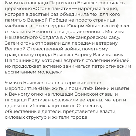
6 мая на площади Партизан в Брянске состоялась
церемония «Огонь памяти» — народная акция,
которая в десятый раз объединила тех, для кого
память о Великой Победе не просто страница
учебника, а голос сердца. Юнармейцы зажгли факел
от частицы Вечного огня, доставленной с Могилы
Неизвестного Солдата в Александровском саду.
Затем огонь отправили для передачи ветерану
Великой Отечественной войны, почетному
гражданину города Брянска Борису Васильевичу
Шапошникову, который встретил столетний юбилей,
но продолжает активно заниматься патриотическим
воспитанием молодёжи.
9 мая в Брянске прошло торжественное
мероприятие «Нам жить и помнить!». Венки и цветы
к Вечному огню на площади Воинской славы и
площади Партизан возложили ветераны, матери и
вдовы погибших защитников Отечества,
общественные деятели, представители власти,
силовых структур и жители города.