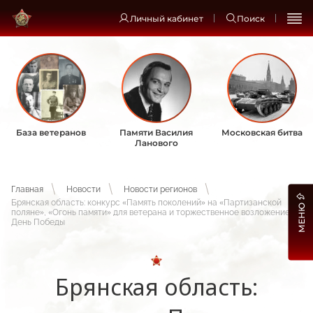
Личный кабинет
Поиск
База ветеранов
Памяти Василия
Московская битва
Ланового
Главная
Новости
Новости регионов
Брянская область: конкурс «Память поколений» на «Партизанской
МЕНЮ
поляне», «Огонь памяти» для ветерана и торжественное возложение в
День Победы
Брянская область: