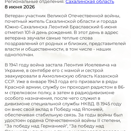
Региональные отделения:
Сахалинская область
8 июня 2026
Ветеран-участник Великой Отечественной войны,
почетный житель Сахалинской области и города
Южно-Сахалинска Леонтий Браславский 6 июня
отметил 101-й день рождения. В этот день в адрес
ветерана звучали самые теплые слова
поздравлений от родных и близких, представителей
власти и общественности, в том числе - наших
однополчан.
В 1941 году война застала Леонтия Иоелевича на
Украине, в сентябре его с мамой и сестрой
эвакуировали в Акмолинскую область Казахской
ССР. Уже в январе 1943 года его призвали в ряды
Красной армии, службу он проходил радистом в 86-
м стрелковом полку, а затем в радиодивизионе
особого назначения, после чего служил в
дивизионе специальной службы НКВД. В 1945 году
он внес свой вклад в Победу над Японией,
обеспечивая стабильную связь. За годы войны был
удостоен ордена Отечественной войны II степени,
"За победу над Германией", "За победу над