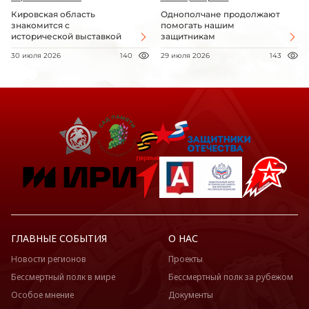
Кировская область
Однополчане продолжают
знакомится с
помогать нашим
исторической выставкой
защитникам
30 июля 2026
140
29 июля 2026
143
ГЛАВНЫЕ СОБЫТИЯ
О НАС
Новости регионов
Проекты
Бессмертный полк в мире
Бессмертный полк за рубежом
Особое мнение
Документы