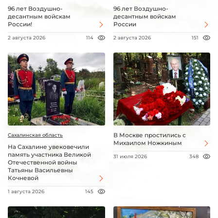
96 лет Воздушно-
96 лет Воздушно-
десантным войскам
десантным войскам
России!
России
2 августа 2026
114
2 августа 2026
151
В Москве простились с
Сахалинская область
Михаилом Ножкиным
На Сахалине увековечили
память участника Великой
31 июля 2026
348
Отечественной войны
Татьяны Васильевны
Кочневой
1 августа 2026
145