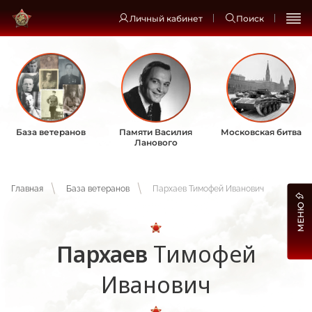
Личный кабинет
Поиск
База ветеранов
Памяти Василия
Московская битва
Ланового
Главная
База ветеранов
Пархаев Тимофей Иванович
МЕНЮ
Пархаев
Тимофей
Иванович