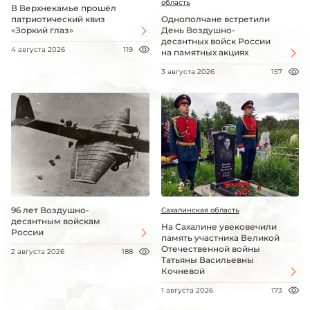
область
В Верхнекамье прошёл
патриотический квиз
Однополчане встретили
«Зоркий глаз»
День Воздушно-
десантных войск России
4 августа 2026
119
на памятных акциях
3 августа 2026
157
96 лет Воздушно-
Сахалинская область
десантным войскам
На Сахалине увековечили
России
память участника Великой
Отечественной войны
2 августа 2026
188
Татьяны Васильевны
Кочневой
1 августа 2026
173