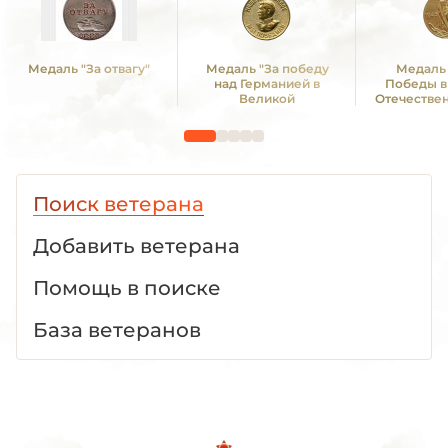
Медаль "За отвагу"
Медаль "За победу
Медаль 
над Германией в
Победы в
Великой
Отечестве
Отечественной войне
1941—19
1941 -1945 гг."
Поиск ветерана
Добавить ветерана
Помощь в поиске
База ветеранов