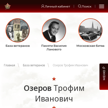
Личный кабинет
Поиск
База ветеранов
Памяти Василия
Московская битва
Ланового
Главная
База ветеранов
Озеров Трофим Иванович
МЕНЮ
Озеров
Трофим
Иванович