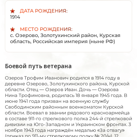
ДАТА РОЖДЕНИЯ:
1914
МЕСТО РОЖДЕНИЯ:
с. Озерово, Золотухинский район, Курская
область, Российская империя (ныне РФ)
Боевой путь ветерана
Озеров Трофим Иванович родился в 1914 году в
деревне Озерово, Золотухинского района, Курской
области. Отец — Озеров Иван. Дочь — Озерова
Нина Трофимовна, родилась 18 января 1945 года. В
июне 1941 года призван на военную службу
Свободинским районным военкоматом Курской
области. Воевал в звании рядового красноармейца
в составе 911-го стрелкового полка 244-й стрелковой
дивизии на Юго-Западном и Украинском фронтах. 3
ноября 1943 года награждён медалью «За отвагу»
(приказ по 911-му стрелковому полку № 20/н). 12