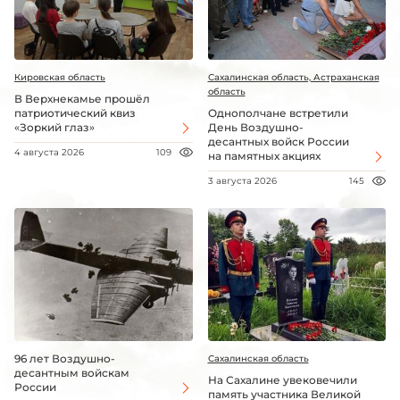
Кировская область
Сахалинская область, Астраханская
область
В Верхнекамье прошёл
патриотический квиз
Однополчане встретили
«Зоркий глаз»
День Воздушно-
десантных войск России
4 августа 2026
109
на памятных акциях
3 августа 2026
145
96 лет Воздушно-
Сахалинская область
десантным войскам
На Сахалине увековечили
России
память участника Великой