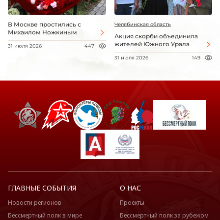
В Москве простились с
Челябинская область
Михаилом Ножкиным
Акция скорби объединила
жителей Южного Урала
31 июля 2026
447
31 июля 2026
149
ГЛАВНЫЕ СОБЫТИЯ
О НАС
Новости регионов
Проекты
Бессмертный полк в мире
Бессмертный полк за рубежом