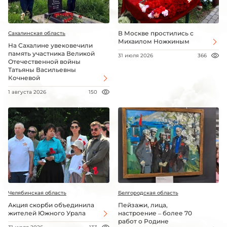
В Москве простились с
Сахалинская область
Михаилом Ножкиным
На Сахалине увековечили
память участника Великой
31 июля 2026
366
Отечественной войны
Татьяны Васильевны
Кочневой
1 августа 2026
150
Челябинская область
Белгородская область
Акция скорби объединила
Пейзажи, лица,
жителей Южного Урала
настроение – более 70
работ о Родине