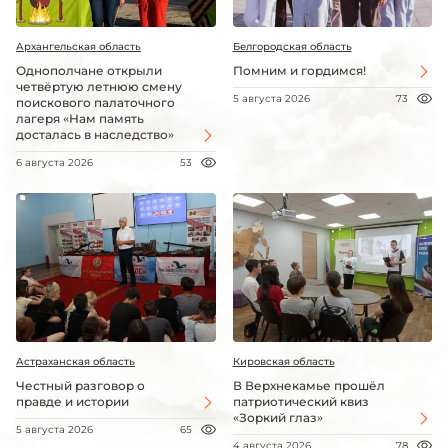
Архангельская область
Белгородская область
Однополчане открыли
Помним и гордимся!
четвёртую летнюю смену
5 августа 2026
73
поискового палаточного
лагеря «Нам память
досталась в наследство»
6 августа 2026
53
Астраханская область
Кировская область
Честный разговор о
В Верхнекамье прошёл
правде и истории
патриотический квиз
«Зоркий глаз»
5 августа 2026
65
4 августа 2026
78