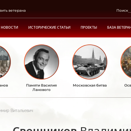
вить ветерана
Поиск
НОВОСТИ
ИСТОРИЧЕСКИЕ СТАТЬИ
ПРОЕКТЫ
БАЗА ВЕТЕРА
анов
Памяти Василия
Московская битва
Осв
Ланового
имир Витальевич
Свешников
Владими