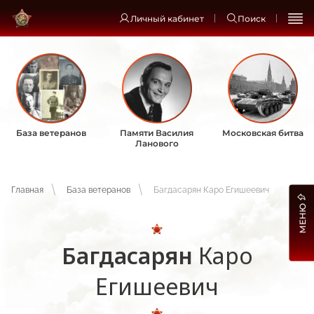
Личный кабинет
Поиск
База ветеранов
Памяти Василия
Московская битва
Ланового
Главная
База ветеранов
Багдасарян Каро Егишеевич
МЕНЮ
Багдасарян
Каро
Егишеевич