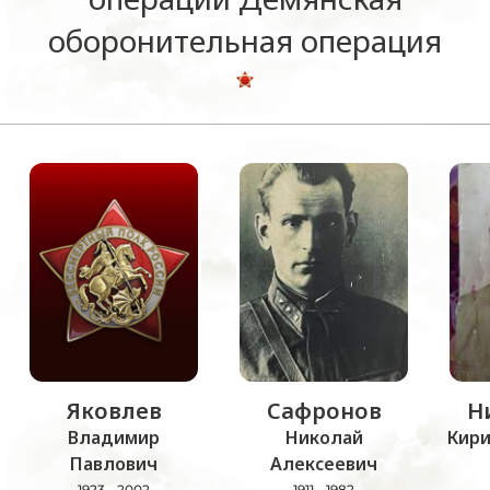
оборонительная операция
Яковлев
Сафронов
Н
Владимир
Николай
Кир
Павлович
Алексеевич
1923 - 2002
1911 - 1982