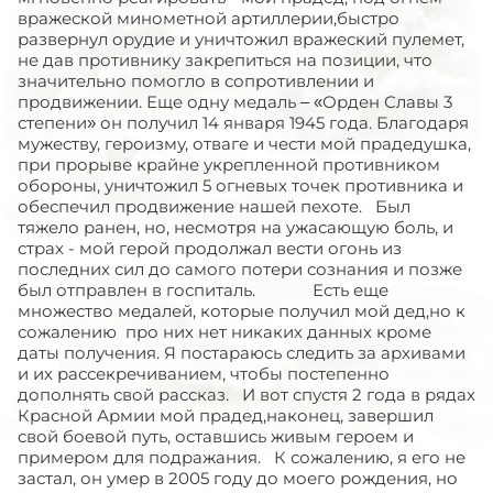
вражеской минометной артиллерии,быстро
развернул орудие и уничтожил вражеский пулемет,
не дав противнику закрепиться на позиции, что
значительно помогло в сопротивлении и
продвижении. Еще одну медаль – «Орден Славы 3
степени» он получил 14 января 1945 года. Благодаря
мужеству, героизму, отваге и чести мой прадедушка,
при прорыве крайне укрепленной противником
обороны, уничтожил 5 огневых точек противника и
обеспечил продвижение нашей пехоте. Был
тяжело ранен, но, несмотря на ужасающую боль, и
страх - мой герой продолжал вести огонь из
последних сил до самого потери сознания и позже
был отправлен в госпиталь. Есть еще
множество медалей, которые получил мой дед,но к
сожалению про них нет никаких данных кроме
даты получения. Я постараюсь следить за архивами
и их рассекречиванием, чтобы постепенно
дополнять свой рассказ. И вот спустя 2 года в рядах
Красной Армии мой прадед,наконец, завершил
свой боевой путь, оставшись живым героем и
примером для подражания. К сожалению, я его не
застал, он умер в 2005 году до моего рождения, но