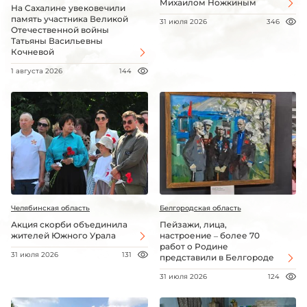
Михаилом Ножкиным
На Сахалине увековечили
память участника Великой
31 июля 2026
346
Отечественной войны
Татьяны Васильевны
Кочневой
1 августа 2026
144
Челябинская область
Белгородская область
Акция скорби объединила
Пейзажи, лица,
жителей Южного Урала
настроение – более 70
работ о Родине
31 июля 2026
131
представили в Белгороде
31 июля 2026
124