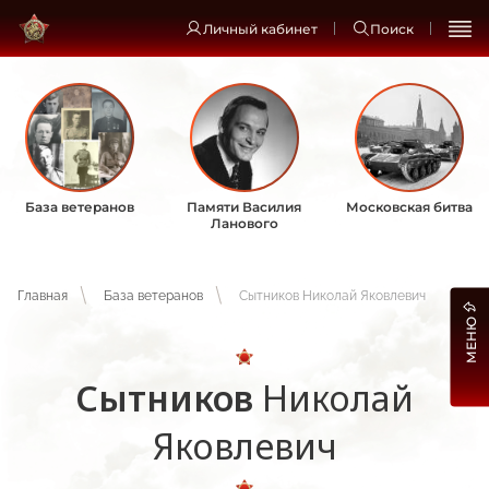
Личный кабинет
Поиск
База ветеранов
Памяти Василия
Московская битва
Ланового
Главная
База ветеранов
Сытников Николай Яковлевич
МЕНЮ
Сытников
Николай
Яковлевич