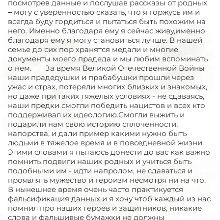
посмотрев данные и послушав рассказы от родных
– могу с уверенностью сказать, что я горжусь им и
всегда буду гордиться и пытаться быть похожим на
него. Именно благодаря ему я сейчас живу,именно
благодаря ему я могу становиться лучше. В нашей
семье до сих пор хранятся медали и многие
документы моего прадеда и мы любим вспоминать
о нем. За время Великой Отечественной Войны
наши прадедушки и прабабушки прошли через
ужас и страх, потеряли многих близких и знакомых,
но даже при таких тяжелых условиях - не сдаваясь,
наши предки смогли победить нацистов и всех кто
поддерживал их идеологию.Смогли выжить и
подарили нам свою историю сплоченности,
напорства, и дали пример какими нужно быть
людьми в тяжелое время и в повседневной жизни.
Этими словами я пытаюсь донести до вас как важно
помнить подвиги наших родных и учиться быть
подобными им - идти напролом, не сдаваться и
проявлять мужество и героизм несмотря ни на что.
В нынешнее время очень часто практикуется
фальсификация данных и я хочу чтоб каждый из нас
помнил про наших героев и защитников, никакие
слова и фальшивые бумажки не должны