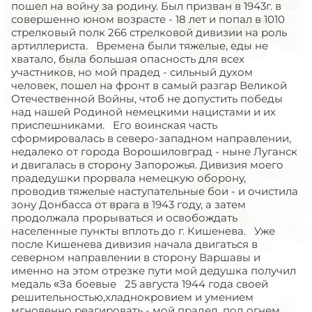
пошел на войну за родину. Был призван в 1943г. в
совершенно юном возрасте - 18 лет и попал в 1010
стрелковый полк 266 стрелковой дивизии на роль
артиллериста. Времена были тяжелые, еды не
хватало, была большая опасность для всех
участников, но мой прадед - сильный духом
человек, пошел на фронт в самый разгар Великой
Отечественной Войны, чтоб не допустить победы
над нашей Родиной немецкими нацистами и их
приспешниками. Его воинская часть
сформировалась в северо-западном направлении,
недалеко от города Ворошиловград - ныне Луганск
и двигалась в сторону Запорожья. Дивизия моего
прадедушки прорвала немецкую оборону,
проводив тяжелые наступательные бои - и очистила
зону Донбасса от врага в 1943 году, а затем
продолжала прорываться и освобождать
населенные пункты вплоть до г. Кишенева. Уже
после Кишенева дивизия начала двигаться в
северном направлении в сторону Варшавы и
именно на этом отрезке пути мой дедушка получил
медаль «За боевые 25 августа 1944 года своей
решительностью,хладнокровием и умением
мгновенно реагировать - мой прадед, под огнем