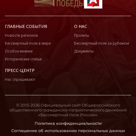
Москва
Московская область
Мурманская область
ГЛАВНЫЕ СОБЫТИЯ
О НАС
Ненецкий АО
Новости регионов
Проекты
Нижегородская область
Бессмертный полк в мире
Бессмертный полк за рубежом
Новгородская область
Особое мнение
Документы
Новосибирская область
Исторические статьи
Омская область
ПРЕСС-ЦЕНТР
Оренбургская область
Нас спрашивают
Орловская область
Пензенская область
Пермский край
Приморский край
© 2015-2026 Официальный сайт Общероссийского
общественного гражданско-патриотического движения
Псковская область
«Бессмертный полк России».
Ростовская область
Политика конфиденциальности
Рязанская область
Соглашение об использовании персональных данных