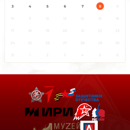
Карелия
3
4
5
6
7
8
9
Кемеровская область
10
11
12
13
14
15
16
Кировская область
Коми
17
18
19
20
21
22
23
Костромская область
24
25
26
27
28
29
30
Краснодарский край
Красноярский край
31
1
2
3
4
5
6
Крым
Курганская область
Курская область
Ленинградская область
Липецкая область
Луганская Народная Республика
Магаданская область
Марий Эл
Мордовия