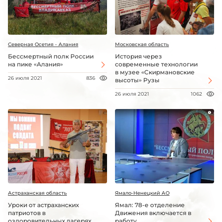
Северная Осетия - Алания
Московская область
Бессмертный полк России
История через
на пике «Алания»
современные технологии
в музее «Скирмановские
26 июля 2021
836
высоты» Рузы
26 июля 2021
1062
Астраханская область
Ямало-Ненецкий АО
Уроки от астраханских
Ямал: 78-е отделение
патриотов в
Движения включается в
оздоровительных лагерях
работу