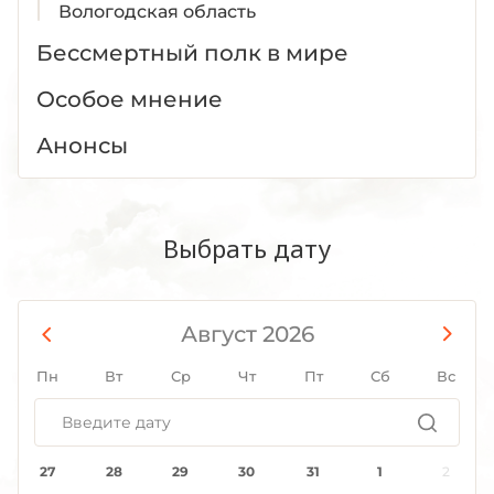
Вологодская область
Воронежская область
Бессмертный полк в мире
Дагестан
Особое мнение
Донецкая Народная Республика
Еврейская АО
Анонсы
Забайкальский край
Запорожская область
Ивановская область
Выбрать дату
Ингушетия
Иркутская область
Кабардино-Балкария
Август 2026
Калининградская область
Пн
Вт
Ср
Чт
Пт
Сб
Вс
Калмыкия
Калужская область
Камчатский край
27
28
29
30
31
1
2
Карачаево-Черкесия