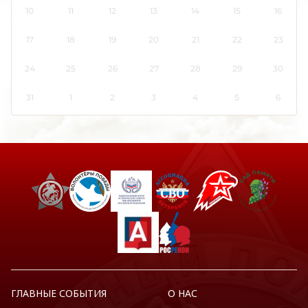
10
11
12
13
14
15
16
Кировская область
Коми
17
18
19
20
21
22
23
Костромская область
24
25
26
27
28
29
30
Краснодарский край
Красноярский край
31
1
2
3
4
5
6
Крым
Курганская область
Курская область
Ленинградская область
Липецкая область
Луганская Народная Республика
Магаданская область
Марий Эл
Мордовия
Москва
ГЛАВНЫЕ СОБЫТИЯ
О НАС
Московская область