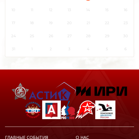
Кемеровская область
10
11
12
13
14
15
16
Кировская область
Коми
17
18
19
20
21
22
23
Костромская область
24
25
26
27
28
29
30
Краснодарский край
Красноярский край
31
1
2
3
4
5
6
Крым
Курганская область
Курская область
Ленинградская область
Липецкая область
Луганская Народная Республика
Магаданская область
Марий Эл
Мордовия
Москва
ГЛАВНЫЕ СОБЫТИЯ
О НАС