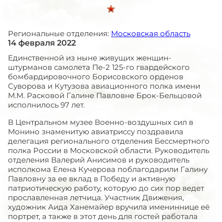
Региональные отделения:
Московская область
14 февраля 2022
Единственной из ныне живущих женщин-
штурманов самолета Пе-2 125-го гвардейского
бомбардировочного Борисовского орденов
Суворова и Кутузова авиационного полка имени
М.М. Расковой Галине Павловне Брок-Бельцовой
исполнилось 97 лет.
В Центральном музее Военно-воздушных сил в
Монино знаменитую авиатриссу поздравила
делегация регионального отделения Бессмертного
полка России в Московской области. Руководитель
отделения Валерий Анисимов и руководитель
исполкома Елена Кучерова поблагодарили Галину
Павловну за ее вклад в Победу и активную
патриотическую работу, которую до сих пор ведет
прославленная летчица. Участник Движения,
художник Аида Ханемайер вручила имениннице её
портрет, а также в этот день для гостей работала