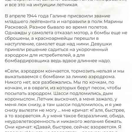
и все это на интуиции летчика».
В апреле 1944 года Галине присвоили звание
младшего лейтенанта и направили в полк Марины
Расковой. Разное бывало во время полетов.
Однажды у самолета отказал мотор, а бомбы еще не
сброшены, а красноармейцы перешли в
наступление, самолет еще над ними. Девушки
приняли решение садиться на укороченный
аэродром для истребителей, а для
бомбардировщика ведь вдвое длиннее надо.
«Сели, аэродром кончается, тормозить нельзя и мы
выкатываемся с бомбами за линию аэродрома.
Никого нет, все разбежались. Мы по кочкам, по
кочкам, и в овраги, из которых берут песок, чтобы
посыпать аэродром. Шасси подломились, дым
коромыслом. Летчик выскочил, а меня зажало, у
меня люк снизу, а там шасси подломилось, и я уже
снизу вылезти не могу ... мне кричат: «Галя, быстрее,
а то взорвется». А у меня такое безразличие, обида,
неудовлетворенность и никакого желания бежать.
Они кричат: «Давай, быстрее, сейчас взорвется». Я