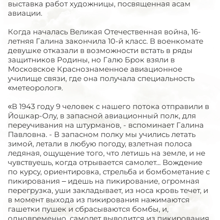
выставка работ художницы, посвященная асам
авиации.
Когда началась Великая Отечественная война, 16-
летняя Галина закончила 10-й класс. В военкомате
девушке отказали в возможности встать в ряды
защитников Родины, но Галю Брок взяли в
Московское Краснознаменное авиационное
училище связи, где она получала специальность
«метеоролог».
«В 1943 году 9 человек с нашего потока отправили в
Йошкар-Олу, в запасной авиационный полк, для
переучивания на штурманов, - вспоминает Галина
Павловна. - В запасном полку мы учились летать
зимой, летали в любую погоду, взлетная полоса
ледяная, ощущение того, что летишь на земле, и не
чувствуешь, когда отрывается самолет... Вождение
по курсу, ориентировка, стрельба и бомбометание с
пикирования – идешь на пикирование, огромная
перегрузка, уши закладывает, из носа кровь течет, и
в момент выхода из пикирования нажимаются
гашетки пушек и сбрасываются бомбы, и,
одновременно, самолет выводится из пикирования,