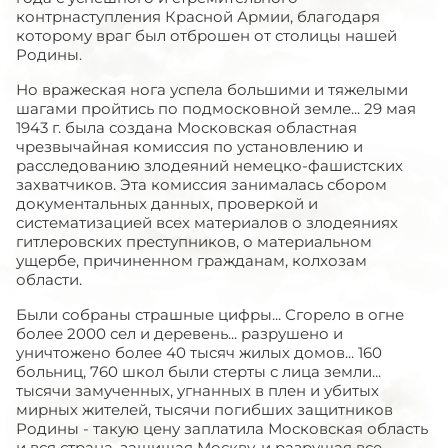
контрнаступления Красной Армии, благодаря
которому враг был отброшен от столицы нашей
Родины.
Но вражеская нога успела большими и тяжелыми
шагами пройтись по подмосковной земле... 29 мая
1943 г. была создана Московская областная
чрезвычайная комиссия по установлению и
расследованию злодеяний немецко-фашистских
захватчиков. Эта комиссия занималась сбором
документальных данных, проверкой и
систематизацией всех ма­териалов о злодеяниях
гитлеровских преступни­ков, о материальном
ущербе, причиненном гражданам, колхозам
области.
Были собраны страшные цифры... Сгорело в огне
более 2000 сел и деревень... разрушено и
уничтожено более 40 тысяч жилых домов... 160
больниц, 760 школ были стерты с лица земли...
тысячи замученных, угнанных в плен и убитых
мирных жителей, тысячи погибших защитников
Родины - такую цену заплатила Московская область
и вся страна, защищая Москву, и разрушая все