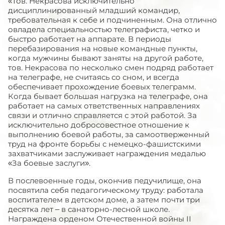
«Тов. Некрасова исключительно
дисциплинированный младший командир,
требовательная к себе и подчиненным. Она отлично
овладела специальностью телеграфиста, четко и
быстро работает на аппарате. В периоды
перебазирования на новые командные пункты,
когда мужчины бывают заняты на другой работе,
тов. Некрасова по несколько смен подряд работает
на телеграфе, не считаясь со сном, и всегда
обеспечивает прохождение боевых телеграмм.
Когда бывает большая нагрузка на телеграфе, она
работает на самых ответственных направлениях
связи и отлично справляется с этой работой. За
исключительно добросовестное отношение к
выполнению боевой работы, за самоотверженный
труд на фронте борьбы с немецко-фашистскими
захватчиками заслуживает награждения медалью
«За боевые заслуги».
В послевоенные годы, окончив педучилище, она
посвятила себя педагогическому труду: работала
воспитателем в детском доме, а затем почти три
десятка лет – в санаторно-лесной школе.
Награждена орденом Отечественной войны II