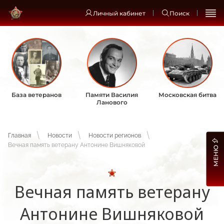
Личный кабинет
Поиск
База ветеранов
Памяти Василия
Московская битва
Ланового
Главная
Новости
Новости регионов
Вечная память ветерану Антонине Вишняковой
МЕНЮ
Вечная память ветерану
Антонине Вишняковой