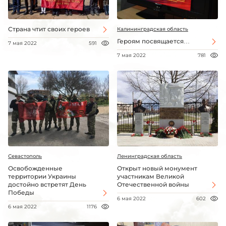
Страна чтит своих героев
Калининградская область
Героям посвящается…
7 мая 2022
591
7 мая 2022
781
Севастополь
Ленинградская область
Освобожденные
Открыт новый монумент
территории Украины
участникам Великой
достойно встретят День
Отечественной войны
Победы
6 мая 2022
602
6 мая 2022
1176