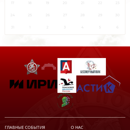
17
18
19
20
21
22
23
Костромская область
24
25
26
27
28
29
30
Краснодарский край
Красноярский край
31
1
2
3
4
5
6
Крым
Курганская область
Курская область
Ленинградская область
Липецкая область
Луганская Народная Республика
Магаданская область
Марий Эл
Мордовия
Москва
Московская область
Мурманская область
ГЛАВНЫЕ СОБЫТИЯ
О НАС
Ненецкий АО