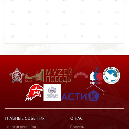
Кировская область
Коми
17
18
19
20
21
22
23
Костромская область
24
25
26
27
28
29
30
Краснодарский край
Красноярский край
31
1
2
3
4
5
6
Крым
Курганская область
Курская область
Ленинградская область
Липецкая область
Луганская Народная Республика
Магаданская область
Марий Эл
Мордовия
Москва
ГЛАВНЫЕ СОБЫТИЯ
О НАС
Московская область
Новости регионов
Проекты