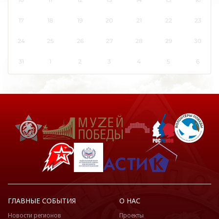
Кировская область
Коми
17
18
19
20
21
22
23
Костромская область
24
25
26
27
28
29
30
Краснодарский край
Красноярский край
31
1
2
3
4
5
6
Крым
Курганская область
Курская область
Ленинградская область
Липецкая область
Луганская Народная Республика
Магаданская область
Марий Эл
Мордовия
Москва
ГЛАВНЫЕ СОБЫТИЯ
О НАС
Московская область
Новости регионов
Проекты