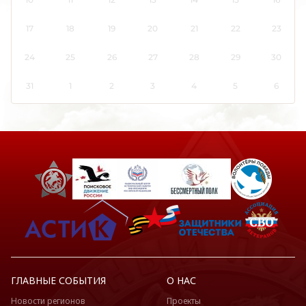
Кировская область
Коми
17
18
19
20
21
22
23
Костромская область
24
25
26
27
28
29
30
Краснодарский край
Красноярский край
31
1
2
3
4
5
6
Крым
Курганская область
Курская область
Ленинградская область
Липецкая область
Луганская Народная Республика
Магаданская область
Марий Эл
Мордовия
Москва
ГЛАВНЫЕ СОБЫТИЯ
О НАС
Московская область
Новости регионов
Проекты