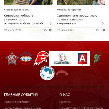
Кировская область
Москва, Татарстан
Кировская область
Однополчане продолжают
знакомится с
помогать нашим
исторической выставкой
защитникам
30 июля 2026
145
29 июля 2026
151
ГЛАВНЫЕ СОБЫТИЯ
О НАС
Новости регионов
Проекты
Бессмертный полк в мире
Бессмертный полк за рубежом