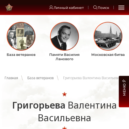
Личный кабинет
Поиск
База ветеранов
Памяти Василия
Московская битва
Ланового
Главная
База ветеранов
Григорьева Валентина Васильевна
МЕНЮ
Григорьева
Валентина
Васильевна