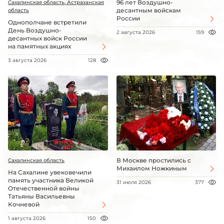
96 лет Воздушно-
Сахалинская область, Астраханская
десантным войскам
область
России
Однополчане встретили
День Воздушно-
2 августа 2026
159
десантных войск России
на памятных акциях
3 августа 2026
128
В Москве простились с
Сахалинская область
Михаилом Ножкиным
На Сахалине увековечили
память участника Великой
31 июля 2026
377
Отечественной войны
Татьяны Васильевны
Кочневой
1 августа 2026
150