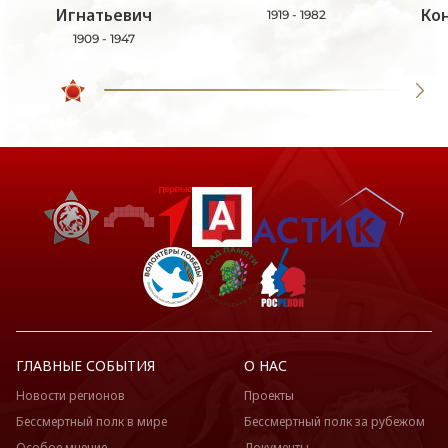
Игнатьевич
Ко
1919 - 1982
1909 - 1947
ГЛАВНЫЕ СОБЫТИЯ
О НАС
Новости регионов
Проекты
Бессмертный полк в мире
Бессмертный полк за рубежом
Особое мнение
Документы