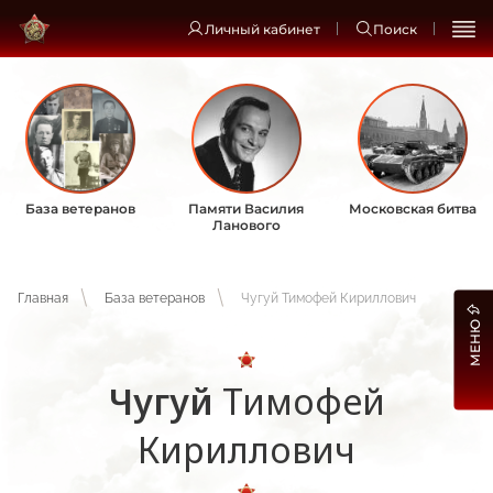
Личный кабинет
Поиск
База ветеранов
Памяти Василия
Московская битва
Ланового
Главная
База ветеранов
Чугуй Тимофей Кириллович
МЕНЮ
Чугуй
Тимофей
Кириллович