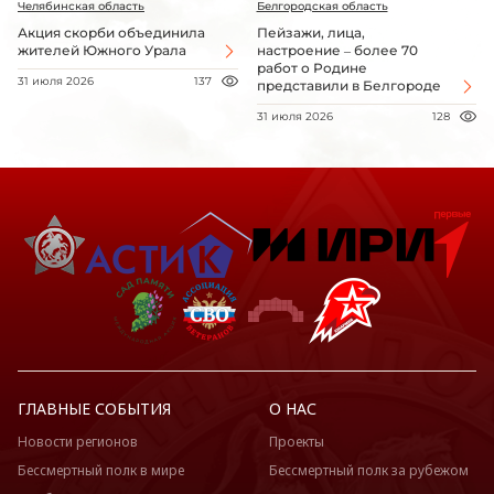
Челябинская область
Белгородская область
Акция скорби объединила
Пейзажи, лица,
жителей Южного Урала
настроение – более 70
работ о Родине
31 июля 2026
137
представили в Белгороде
31 июля 2026
128
ГЛАВНЫЕ СОБЫТИЯ
О НАС
Новости регионов
Проекты
Бессмертный полк в мире
Бессмертный полк за рубежом