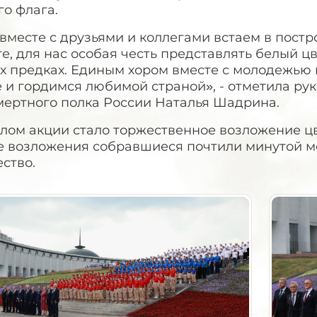
о флага.
месте с друзьями и коллегами встаем в постр
е, для нас особая честь представлять белый цв
х предках. Единым хором вместе с молодежью 
 и гордимся любимой страной», - отметила ру
мертного полка России Наталья Шадрина.
лом акции стало торжественное возложение цв
е возложения собравшиеся почтили минутой мо
ство.