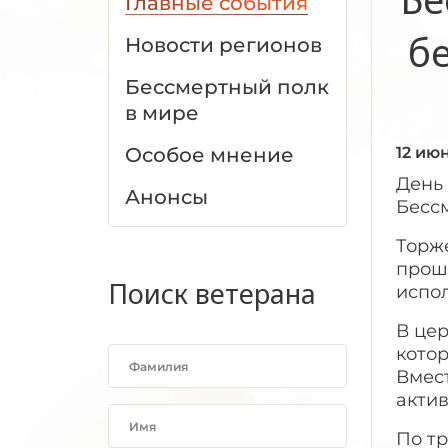
Главные события
б
Новости регионов
Бессмертный полк
в мире
Особое мнение
12 ию
День 
Анонсы
Бессм
Торж
прошл
Поиск ветерана
испол
В цер
котор
Вмес
акти
По тр