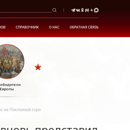
НОВ
СПРАВОЧНИК
О НАС
ОБРАТНАЯ СВЯЗЬ
ободители
Европы
е на Поклонной горе
 вновь представил