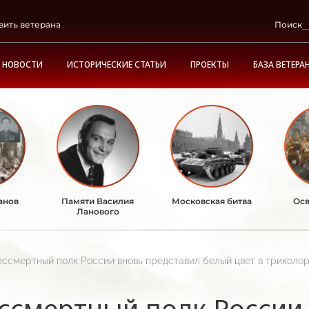
вить ветерана
Поиск
НОВОСТИ
ИСТОРИЧЕСКИЕ СТАТЬИ
ПРОЕКТЫ
БАЗА ВЕТЕРА
анов
Памяти Василия
Московская битва
Осв
Ланового
ессмертный полк России вновь представил белый цвет в триколор
ссмертный полк России