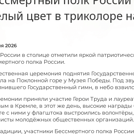
елый цвет в триколоре 
ня 2026
России в столице отметили яркой патриотичес
ертного полка России.
ественная церемония поднятия Государственн
а на Поклонной горе у Музея Победы. Под зву
нившего Государственный гимн, в небо взвилс
емонии приняли участие Герои Труда и лауреа
ым в Кремле, в этот же день, высокие наград
те с ними у флагштока выстроились волонтёры
висты молодёжных общественных организаций
адиции, участники Бессмертного полка России