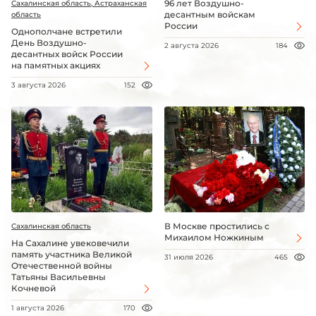
96 лет Воздушно-
Сахалинская область, Астраханская
десантным войскам
область
России
Однополчане встретили
День Воздушно-
2 августа 2026
184
десантных войск России
на памятных акциях
3 августа 2026
152
В Москве простились с
Сахалинская область
Михаилом Ножкиным
На Сахалине увековечили
память участника Великой
31 июля 2026
465
Отечественной войны
Татьяны Васильевны
Кочневой
1 августа 2026
170