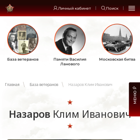
Личный кабинет
Поиск
База ветеранов
Памяти Василия
Московская битва
Ланового
Главная
База ветеранов
Назаров Клим Иванович
МЕНЮ
Назаров
Клим Иванович