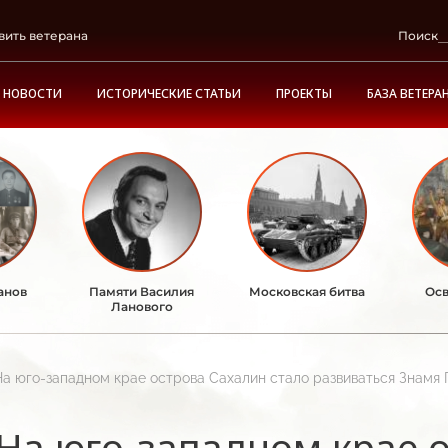
вить ветерана
Поиск
НОВОСТИ
ИСТОРИЧЕСКИЕ СТАТЬИ
ПРОЕКТЫ
БАЗА ВЕТЕРА
анов
Памяти Василия
Московская битва
Осв
Ланового
На юго-западном крае острова Сахалин стало развиваться Знамя 
На юго-западном крае 