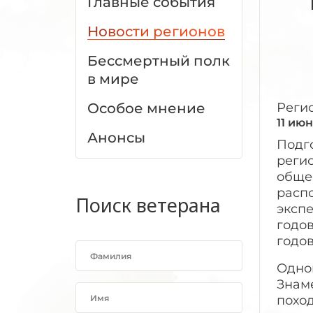
Главные события
Новости регионов
Бессмертный полк
в мире
Особое мнение
Реги
11 ию
Анонсы
Подго
реги
обще
расп
Поиск ветерана
экспе
годо
годо
Одноп
Знам
поход