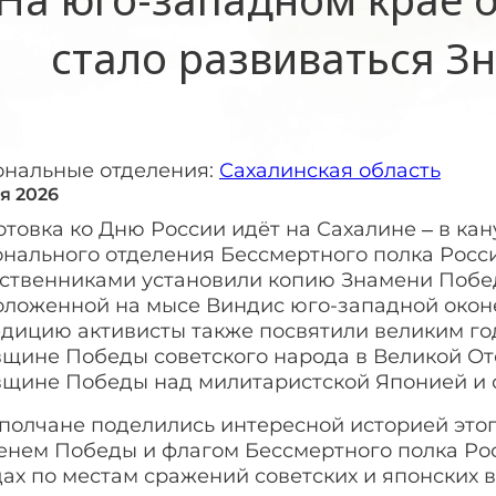
стало развиваться З
ональные отделения:
Сахалинская область
ня 2026
товка ко Дню России идёт на Сахалине – в ка
онального отделения Бессмертного полка Росс
ственниками установили копию Знамени Побед
оложенной на мысе Виндис юго-западной оконе
дицию активисты также посвятили великим год
вщине Победы советского народа в Великой От
вщине Победы над милитаристской Японией и 
олчане поделились интересной историей этого
енем Победы и флагом Бессмертного полка Рос
ах по местам сражений советских и японских во