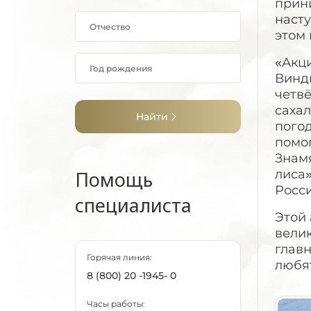
прин
насту
этом 
«Акц
Винд
четвё
сахал
Найти
пого
помо
Знамя
Помощь
лиса»
Росс
специалиста
Этой 
велик
главн
Горячая линия:
любя
8 (800) 20 -1945- 0
Часы работы: