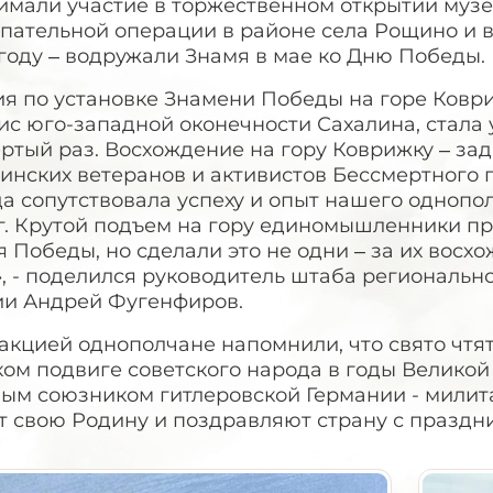
имали участие в торжественном открытии муз
пательной операции в районе села Рощино и в
году – водружали Знамя в мае ко Дню Победы.
ия по установке Знамени Победы на горе Ковр
ис юго-западной оконечности Сахалина, стала
ртый раз. Восхождение на гору Коврижку – зада
инских ветеранов и активистов Бессмертного п
да сопутствовала успеху и опыт нашего одноп
г. Крутой подъем на гору единомышленники пр
 Победы, но сделали это не одни – за их вос
, - поделился руководитель штаба региональн
ии Андрей Фугенфиров.
акцией однополчане напомнили, что свято чтят
ом подвиге советского народа в годы Великой
ым союзником гитлеровской Германии - милита
т свою Родину и поздравляют страну с праздн