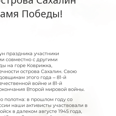
намя Победы!
нун праздника участники
ии совместно с другими
ы на горе Коврижка,
чности острова Сахалин. Свою
овщинам этого года – 81-й
ечественной войне и 81-й
окончания Второй мировой войны.
 полотна: в прошлом году со
сии наши активисты участвовали в
йск в далеком августе 1945 года,