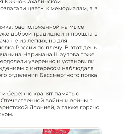
ея Южно-Сахалинской
озлагали цветы к мемориалам, а в
ижка, расположенной на мысе
 уже доброй традицией и прошла в
ча не из легких, но для
олка России по плечу. В этот день
олчанина Наримана Шаулова тоже
еодолели уверенно и установили
хождением с интересом наблюдала
ого отделения Бессмертного полка
 и бережно хранят память о
 Отечественной войны и войны с
ристской Японией, а также горячо
иком.