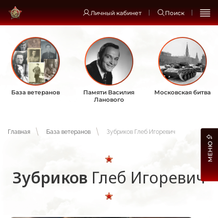
Личный кабинет
Поиск
База ветеранов
Памяти Василия
Московская битва
Ланового
Главная
База ветеранов
Зубриков Глеб Игоревич
МЕНЮ
Зубриков
Глеб Игоревич