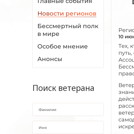
Главные события
Новости регионов
Бессмертный полк
Реги
в мире
10 ию
Особое мнение
Тех, 
путь
Анонсы
Ассоц
Бесс
право
Вете
Поиск ветерана
знан
дейс
расск
вете
само
искр