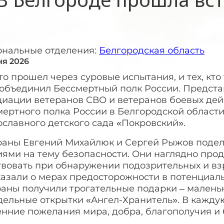
ональные отделения:
Белгородская область
ня 2026
кто прошел через суровые испытания, и тех, кт
, объединил Бессмертный полк России. Предст
иации ветеранов СВО и ветеранов боевых дейс
мертного полка России в Белгородской области
славного детского сада «Покровский».
раны Евгений Михайлюк и Сергей Рыжов подел
иями на тему безопасности. Они наглядно про
твовать при обнаружении подозрительных и вз
азали о мерах предосторожности в потенциаль
раны получили трогательные подарки – малень
дельные открытки «Ангел-Хранитель». В кажду
енние пожелания мира, добра, благополучия и