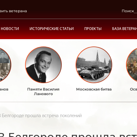
вить ветерана
Поиск
НОВОСТИ
ИСТОРИЧЕСКИЕ СТАТЬИ
ПРОЕКТЫ
БАЗА ВЕТЕРА
анов
Памяти Василия
Московская битва
Осв
Ланового
В Белгороде прошла встреча поколений
В Белгороде прошла вс