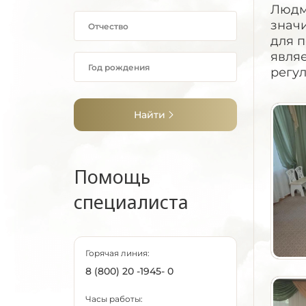
Людм
знач
для 
явля
регул
Найти
Помощь
специалиста
Горячая линия:
8 (800) 20 -1945- 0
Часы работы: