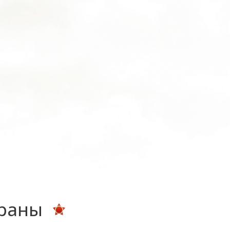
ераны