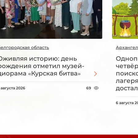
Белгородская область
Архангел
Оживляя историю: день
Одноп
рождения отметил музей-
четвё
диорама «Курская битва»
поиск
лагеря
достал
 августа 2026
69
6 августа 2