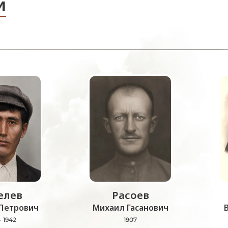
и
лев
Расоев
Петрович
Михаил Гасанович
- 1942
1907