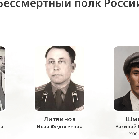
Бессмертный полк Росси
Литвинов
Шме
а
Иван Федосеевич
Василий 
1908 