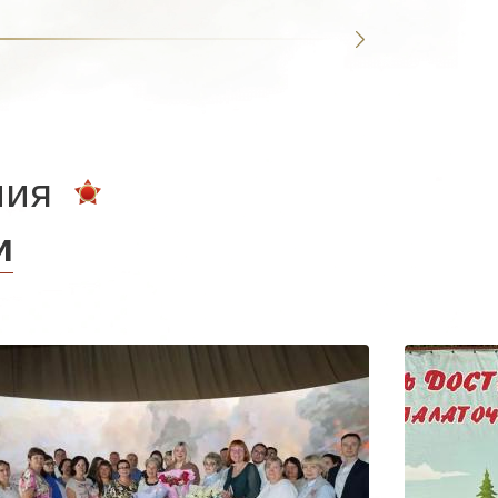
ния
и